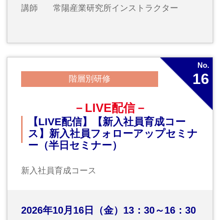
No.
18
ビジネススキル
課題解決のためのクリティカルシ
ンキング研修
～本質を見抜く力を養う～
情報を正しく見極める思考力を習得します
2026年11月11日（水）10：00～16：30
対象
全社員、ビジネスで活かせる思考力を
身につけたい方
講師
インソース講師 望月忠親氏
No.
19
階層別研修