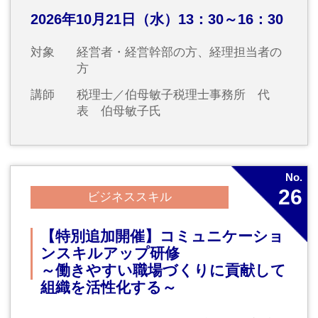
－ハイブリッド開催－
【ハイブリッド開催】SNSマーケテ
ィングセミナー
顧客志向のSNS活用術（半日セミナ
ー）
SNS運用を見直し、成果へと導く
2026年12月2日（水）13：30～16：30
対象
全社員
講師
ホームページコンサルタント 永友事
務所 代表 永友一朗氏
No.
若手04
階層別研修
【若手社員育成コース第4回】
自分で自分を成長させ続けるための
自己管理力養成研修