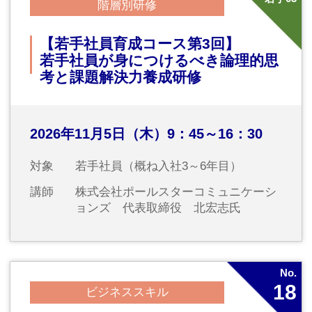
にある、またはこれからなられる方
講師
インソース講師 山口大輔氏
No.
22
階層別研修
プロジェクトマネジメント研修
～プロジェクトの成功に必要な管理
手法を学ぶ～
プロジェクトマネジメントの基本を身につけ実
践します
2027年1月26日（火）10：00～16：30
対象
中堅社員～管理・監督職
講師
インソース講師 内西徹氏