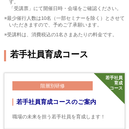
（金）
対象
若手社員（概ね入社3～6年目）
2026年8月
No.
11
ビジネススキル
大切な従業員・スタッフを守るため
に
カスタマーハラスメント対策セミ
ナー（半日セミナー）
カスハラから従業員・スタッフを守る組織・体
制をつくる
2026年8月5日（水）13：30～16：30
対象
全社員、顧客対応をされる方、またそ