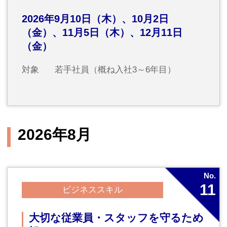
の上席の方
講師
株式会社さくらコミュニケーション
ズ 代表取締役／一般社団法人日本お
もてなし推進協議会 理事長 古川智
子氏
No.
12
トレンド
ChatGPTビジネス活用実践講座（半
日セミナー）
ChatGPTを使いこなして業務効率化を図る
2026年8月25日（火）13：30～16：30
対象
全社員、生成AI・ChatGPTを使って業
務効率を上げたい方
講師
ITの町医者 ソフィアブレイン 代
表 小宮山真吾氏