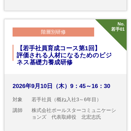
No.
15
階層別研修
【新入社員育成コース】新入社員フ
ォローアップセミナー
新入社員育成コース
2026年10月7日（水）10：00～16：30
対象
新入社員
講師
常陽産業研究所インストラクター
No.
16
階層別研修
－LIVE配信－
【LIVE配信】【新入社員育成コー