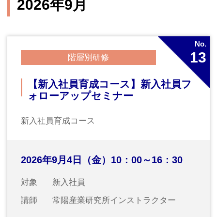
対象
営業担当者の方
講師
営業コンサルタント 浦上俊司氏
2026年10月
No.
若手02
階層別研修
【若手社員育成コース第2回】
報連相に自信が持てるコミュニケー
ション力養成研修
2026年10月2日（金）9：45～16：30
対象
若手社員（概ね入社3～6年目）
講師
株式会社ポールスターコミュニケーシ
ョンズ 代表取締役 北宏志氏