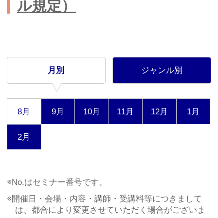
No.はセミナー番号です。
開催日・会場・内容・講師・受講料等につきまして
は、都合により変更させていただく場合がございま
す。
「受講票」にて開催日時・会場をご確認ください。
最少催行人数は10名（一部セミナーを除く）とさせて
いただきますので、予めご了承願います。
受講料は、消費税込の1名さまあたりの料金です。
若手社員育成コース
若手社員
育成
階層別研修
コース
若手社員育成コースのご案内
職場の未来を担う若手社員を育成します！
2026年9月10日（木）、10月2日
（金）、11月5日（木）、12月11日