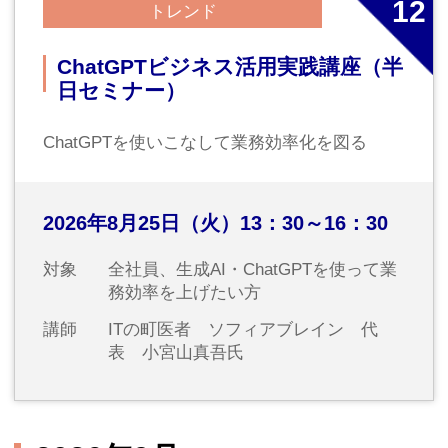
評価される人材になるためのビジ
ネス基礎力養成研修
2026年9月10日（木）9：45～16：30
対象
若手社員（概ね入社3～6年目）
講師
株式会社ポールスターコミュニケーシ
ョンズ 代表取締役 北宏志氏
No.
14
営業
今すぐ使える！営業成績が一気に伸
びる商談術
～ヒアリングと魅力的なプレゼン
の極意～
営業成績アップの商談術習得を目指します
2026年9月16日（水）10：00～16：30