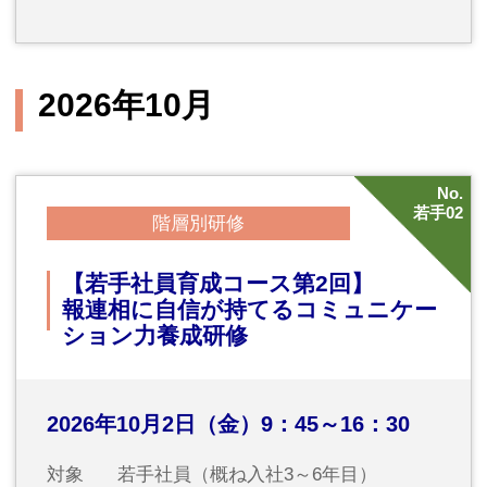
2026年10月21日（水）13：30～16：30
対象
経営者・経営幹部の方、経理担当者の
方
講師
税理士／伯母敏子税理士事務所 代
表 伯母敏子氏
No.
26
ビジネススキル
【特別追加開催】コミュニケーショ
ンスキルアップ研修
～働きやすい職場づくりに貢献して
組織を活性化する～
こころカード開発者本人から直接学べる貴重な
機会です！
2026年10月27日（火）13：30～16：00