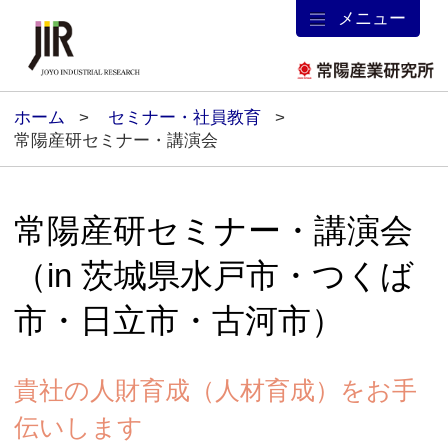
メニュー
ホーム
セミナー・社員教育
常陽産研セミナー・講演会
常陽産研セミナー・講演会
（in 茨城県水戸市・つくば
市・日立市・古河市）
貴社の人財育成（人材育成）をお手
伝いします
社員一人ひとりの能力が企業力格差へダイレクトに結
びつく時代、財産となる人材をいかに育てるかは企業
にとって重要な経営戦略のひとつです。
「若手社員」「中堅社員」「管理・監督職」などの階
層別研修、接遇マナー研修、各種ビジネススキル習得