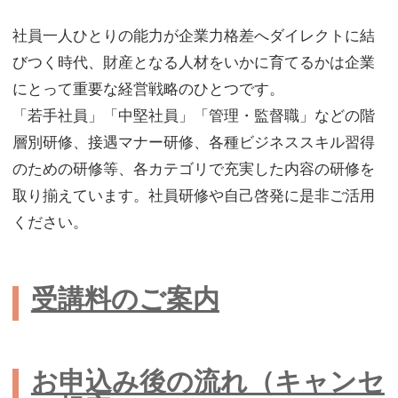
のための研修等、各カテゴリで充実した内容の研修を
取り揃えています。社員研修や自己啓発に是非ご活用
ください。
受講料のご案内
お申込み後の流れ（キャンセ
ル規定）
月別
ジャンル別
8月
9月
10月
11月
12月
1月
2月