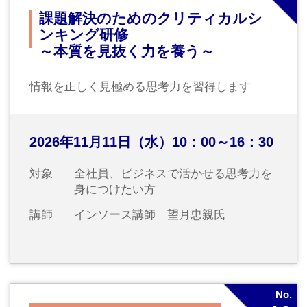
2027年2月
No.
23
階層別研修
離職防止のためのリテンションマ
ネジメント研修
～従業員の定着促進～
従業員を辞めさせないマネジメント方法を習得
します
2027年2月4日（木）10：00～16：30
対象
管理・監督職、指導・育成担当者
講師
株式会社キャラウィット 代表取締
役 中小企業診断士 上岡実弥子氏
No.