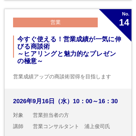
ス】新入社員フォローアップセミナ
ー（半日セミナー）
新入社員育成コース
2026年10月16日（金）13：30～16：30
対象
新入社員
講師
常陽産業研究所インストラクター
No.
17
経理・財務・税務
－ハイブリッド開催－
【ハイブリッド開催】“経費”の上手
な使い方と効果的な“節税”（半日セ
ミナー）
経費管理と節税で経営の安定を図る！