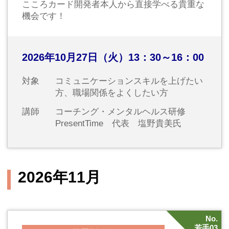
2026年12月11日（金）9：45～16：30
対象
若手社員（概ね入社3～6年目）
講師
株式会社ポールスターコミュニケーシ
ョンズ 代表取締役 北宏志氏
2027年1月
No.
21
階層別研修
OJT指導者研修～部下・後輩指導の
基本スキルを習得する～
実践的なOJT指導法を習得する
2027年1月20日（水）10：00～16：30
対象
中堅～管理職の方、OJT指導者の立場