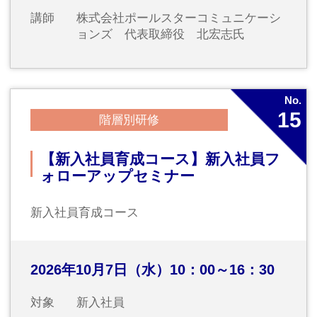
対象
コミュニケーションスキルを上げたい
方、職場関係をよくしたい方
講師
コーチング・メンタルヘルス研修
PresentTime 代表 塩野貴美氏
2026年11月
No.
若手03
階層別研修
【若手社員育成コース第3回】
若手社員が身につけるべき論理的思
考と課題解決力養成研修
2026年11月5日（木）9：45～16：30
対象
若手社員（概ね入社3～6年目）
講師
株式会社ポールスターコミュニケーシ
ョンズ 代表取締役 北宏志氏