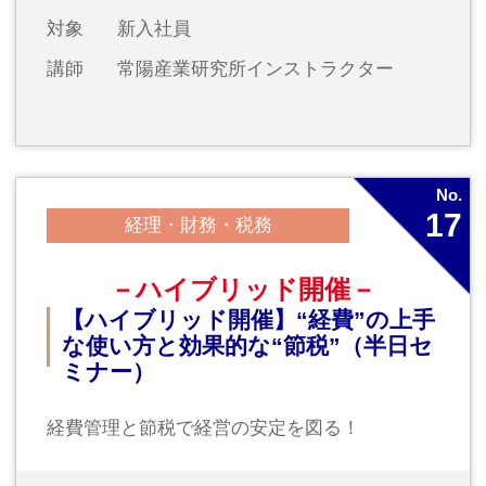
－ハイブリッド開催－
【ハイブリッド開催】ハラスメン
ト対応の勘所
～現場で迷わないために～（半日セ
ミナー）
実践的なハラスメント対応を習得
2026年11月19日（木）13：30～16：30
対象
経営者・経営幹部、総務人事担当者の
方
講師
特定社会保険労務士 佐野悦子氏
2026年12月
No.
20
ビジネススキル