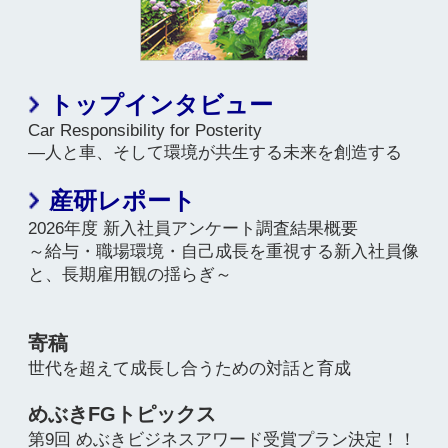
世代を超えて成長し合うための対話と育成
めぶきFGトピックス
第9回 めぶきビジネスアワード受賞プラン決定！！
経済トピックス
茨城県における2026年春闘の動向
深刻な人手不足と賃上げ機運の高まりが賃上げを促
すも、中東情勢が不透明感の要因に
経済動向
茨城県経済動向（No.777：2026年5月調査）
めぶき海外駐在員 REPORT
「過当競争（内巻：ネイジュアン）」からの脱却
～過剰生産の中国が目指す道～
労使トラブル110番
生理休暇の不正取得は防止できる？
セミナーレポート
経理・財務・税務
「経理のしごと」入門講座
～「5つの箱」で理解する仕訳・簿記・決算 ～
研修NEWS