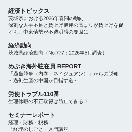
常陽産業研究所 セミナーのご案内
常陽銀行NEWS
CO2排出量算出・管理サービス「エコサポ」のご紹
介！
地域トピックス
価格転嫁の円滑化に向けた埼玉県の取組
バックナンバーはこちら
ピックアップ記事
TOPICS
トップイ
調査レポ
IBARAKI
ンタビュ
ート
ー