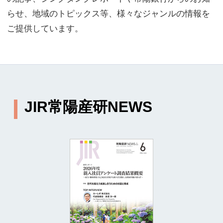
JIR常陽産研NEWS
トップインタビュー
Car Responsibility for Posterity
―人と車、そして環境が共生する未来を創造する
産研レポート
2026年度 新入社員アンケート調査結果概要
～給与・職場環境・自己成長を重視する新入社員像
と、長期雇用観の揺らぎ～
寄稿